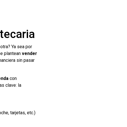
tecaria
otra? Ya sea por
se plantean
vender
nanciera sin pasar
enda
con
s clave: la
e, tarjetas, etc.)