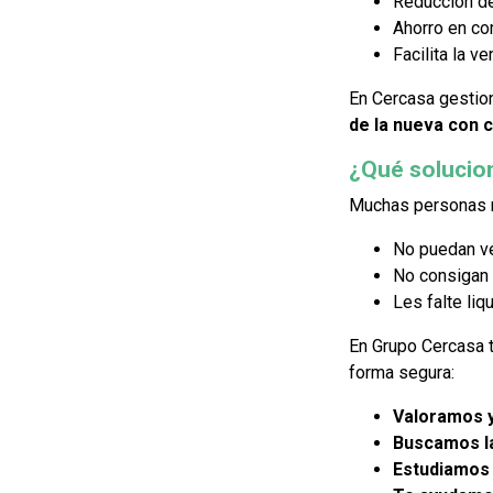
Reducción del
Ahorro en com
Facilita la v
En Cercasa gestio
de la nueva con 
¿Qué solucion
Muchas personas n
No puedan ve
No consigan f
Les falte li
En Grupo Cercasa t
forma segura:
Valoramos y
Buscamos la
Estudiamos 