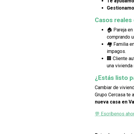
Te ayudamos
Gestionamo
Casos reales 
🏠 Pareja en
comprando un
🏘️ Familia e
impagos.
🏢 Cliente a
una vivienda
¿Estás listo p
Cambiar de viviend
Grupo Cercasa te 
nueva casa en Va
💬 Escríbenos aho