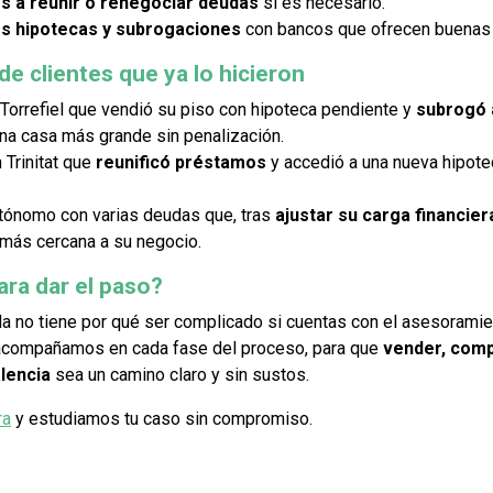
 a reunir o renegociar deudas
si es necesario.
s hipotecas y subrogaciones
con bancos que ofrecen buenas 
de clientes que ya lo hicieron
 Torrefiel que vendió su piso con hipoteca pendiente y
subrogó 
a casa más grande sin penalización.
n Trinitat que
reunificó préstamos
y accedió a una nueva hipote
utónomo con varias deudas que, tras
ajustar su carga financier
 más cercana a su negocio.
ara dar el paso?
a no tiene por qué ser complicado si cuentas con el asesorami
acompañamos en cada fase del proceso, para que
vender, compr
lencia
sea un camino claro y sin sustos.
ra
y estudiamos tu caso sin compromiso.