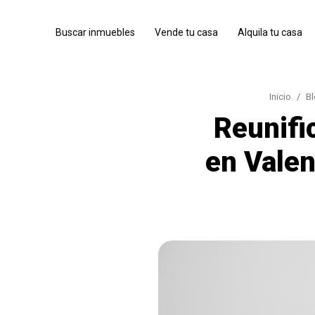
Buscar inmuebles
Vende tu casa
Alquila tu casa
Inicio
B
Reunifi
en Valen