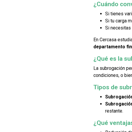
¿Cuándo conv
Si tienes var
Si tu carga 
Si necesitas 
En Cercasa estudi
departamento fin
¿Qué es la su
La subrogación pe
condiciones, o bien
Tipos de sub
Subrogación
Subrogación
restante.
¿Qué ventaja