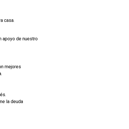
va casa.
n apoyo de nuestro
n mejores
a.
és.
me la deuda