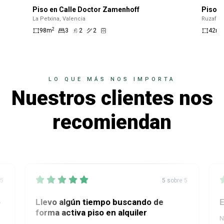
Piso en Calle Doctor Zamenhoff
Piso e
La Petxina, Valencia
Ruzafa, 
2
2
98m
3
2
2
42m
LO QUE MÁS NOS IMPORTA
Nuestros clientes nos
recomiendan
 5
5 sobre 5
o
Llevo algún tiempo buscando de
E
forma activa piso en alquiler
N