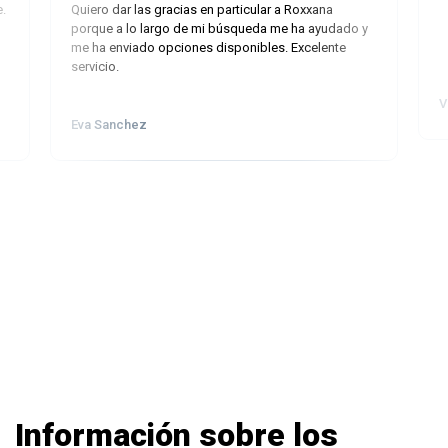
e.
Quiero dar las gracias en particular a Roxxana
porque a lo largo de mi búsqueda me ha ayudado y
me ha enviado opciones disponibles. Excelente
servicio.
V
Eva Sanchez
Información sobre los